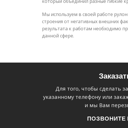
который объединил разные гибкие к
Мы используем в своей работе руло
строения от негативных внешних фа
результата к работам необходимо п
данной сфере.
Заказат
Для того, чтобы сделать з
указанному телефону или зака
и мы Вам перез
ПОЗВОНИТЕ 