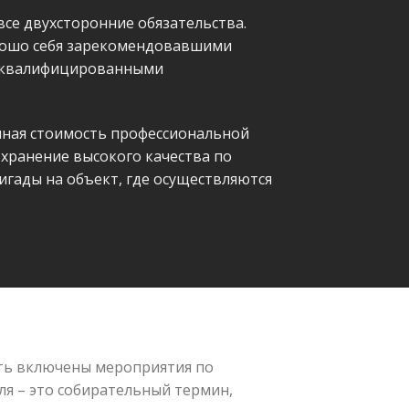
се двухсторонние обязательства.
рошо себя зарекомендовавшими
оквалифицированными
упная стоимость профессиональной
хранение высокого качества по
игады на объект, где осуществляются
ыть включены мероприятия по
ля – это собирательный термин,