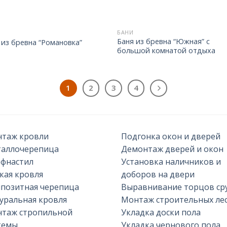
БАНИ
Баня из бревна “Южная” с
 из бревна “Романовка”
большой комнатой отдыха
1
2
3
4
таж кровли
Подгонка окон и дверей
аллочерепица
Демонтаж дверей и окон
фнастил
Установка наличников и
кая кровля
доборов на двери
позитная черепица
Выравнивание торцов ср
уральная кровля
Монтаж строительных ле
таж стропильной
Укладка доски пола
темы
Укладка чернового пола