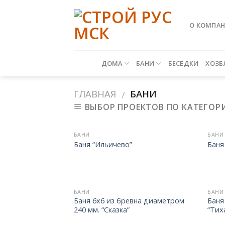
Skip
to
О КОМПА
content
ДОМА
БАНИ
БЕСЕДКИ
ХОЗБ
ГЛАВНАЯ
БАНИ
/
ВЫБОР ПРОЕКТОВ ПО КАТЕГОР
БАНИ
БАНИ
Баня “Ильичево”
Баня
БАНИ
БАНИ
Баня 6х6 из бревна диаметром
Баня
240 мм. “Сказка”
“Тих