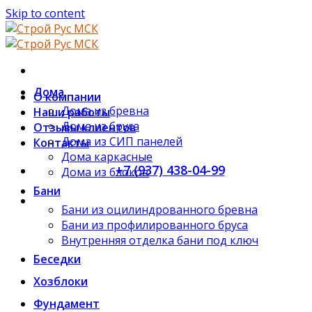
Skip to content
Дома
О компании
Дома из бревна
Наши работы
Дома из бруса
Отзывы клиентов
Дома из СИП панелей
Контакты
Дома каркасные
+7 (937) 438-04-99
Дома из блоков
Бани
ЗАКАЗАТЬ ЗВОНОК
Бани из оцилиндрованного бревна
Бани из профилированного бруса
Внутренняя отделка бани под ключ
Беседки
Хозблоки
Фундамент