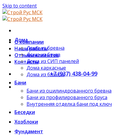
Skip to content
Дома
О компании
Дома из бревна
Наши работы
Дома из бруса
Отзывы клиентов
Дома из СИП панелей
Контакты
Дома каркасные
+7 (937) 438-04-99
Дома из блоков
Бани
ЗАКАЗАТЬ ЗВОНОК
Бани из оцилиндрованного бревна
Бани из профилированного бруса
Внутренняя отделка бани под ключ
Беседки
Хозблоки
Фундамент